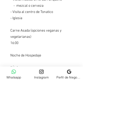
- mezcal o cerveza
- Visita al centro de Tonatico
- Iglesia
Carne Asada (opciones veganas y
vegetarianas)
16:00
Noche de Hospedaje
DÍA 2
Whatsapp
Instagram
Perfil de Negocio Google
Desayuno (8:00 am)
Salida a Mil cascadas 9:00 am (Villa
Coiros)
- Entrada al Parque
- Chaleco y guía